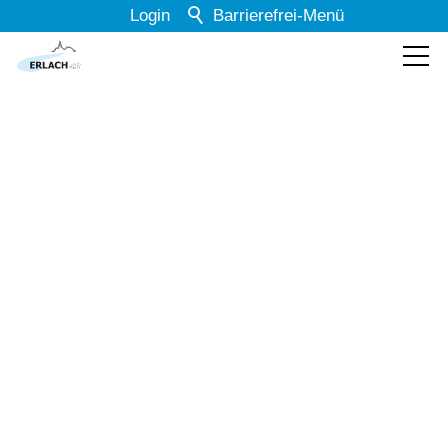
Login
Barrierefrei-Menü
Powered by Weblication® CMS
Schrift
Normal
Groß
Sehr groß
Kontrast
Normal
Stark
Dunkelmodus
Aus
Ein
Bilder
Anzeigen
Ausblenden
Animationen
Erlauben
Stoppen
Kontakte
Leichte Sprache
Aus
Ein
Textfilter: