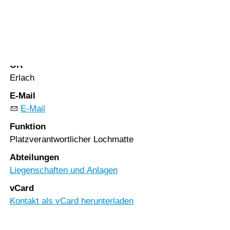
Vorlesen
Vorlesen starten
PLZ
Vorlesen pausieren
3235
Stoppen
Ort
Erlach
E-Mail
E-Mail
Funktion
Platzverantwortlicher Lochmatte
Abteilungen
Liegenschaften und Anlagen
vCard
Kontakt als vCard herunterladen