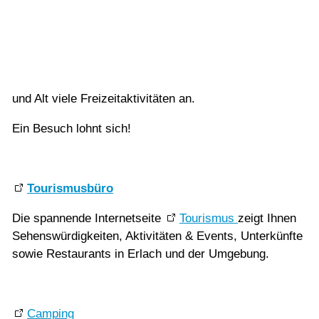
Bielersee
Vorlesen
Vorlesen starten
Das touristische Städtchen Erlach ist berühmt für
Vorlesen pausieren
historische Gebäude, fantastische Ausblicke auf den
Stoppen
See, unberührte Naturlandschaften und bietet für Jung
und Alt viele Freizeitaktivitäten an.
Ein Besuch lohnt sich!
Tourismusbüro
Die spannende Internetseite
Tourismus
zeigt Ihnen
Sehenswürdigkeiten, Aktivitäten & Events, Unterkünfte
sowie Restaurants in Erlach und der Umgebung.
Camping