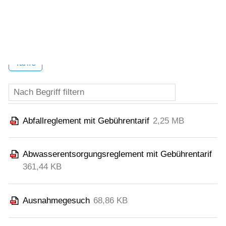
Vorlesen
Alle Kategorien
Bau & Planung
Konzepte
Vorlesen starten
Vorlesen pausieren
Merkblätter
Reglemente & Verordnungen
Stoppen
Tarife
Abfallreglement mit Gebührentarif
2,25 MB
Abwasserentsorgungsreglement mit Gebührentarif
361,44 KB
Ausnahmegesuch
68,86 KB