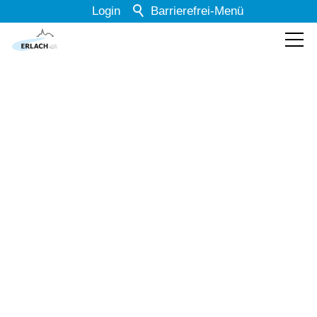
Login
Barrierefrei-Menü
Powered by Weblication® CMS
Schrift
Normal
Groß
Sehr groß
Kontrast
Normal
Stark
Dunkelmodus
Aus
Ein
Bilder
Anzeigen
Ausblenden
Animationen
Erlauben
Stoppen
Leichte Sprache
Dokumente
Aus
Ein