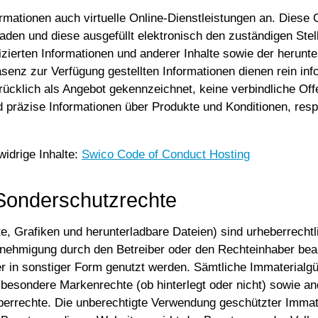
ormationen auch virtuelle Online-Dienstleistungen an. Diese
den und diese ausgefüllt elektronisch den zuständigen Stelle
blizierten Informationen und anderer Inhalte sowie der herun
präsenz zur Verfügung gestellten Informationen dienen rein i
drücklich als Angebot gekennzeichnet, keine verbindliche Of
präzise Informationen über Produkte und Konditionen, respe
idrige Inhalte:
Swico Code of Conduct Hosting
Sonderschutzrechte
te, Grafiken und herunterladbare Dateien) sind urheberrechtl
Genehmigung durch den Betreiber oder den Rechteinhaber bearbe
der in sonstiger Form genutzt werden. Sämtliche Immaterialgü
sbesondere Markenrechte (ob hinterlegt oder nicht) sowie 
errechte. Die unberechtigte Verwendung geschützter Immat