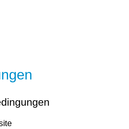
ungen
edingungen
site