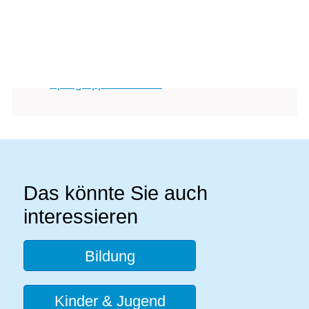
Vorlesen
Kinderbetreuung & Verein Kinderhaus
Vorlesen starten
Erlach
Vorlesen pausieren
Stoppen
Spielgruppen & ROJA
Das könnte Sie auch
interessieren
Bildung
Kinder & Jugend