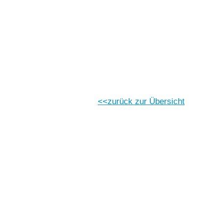
Vorlesen
Vorlesen starten
Vorlesen pausieren
Stoppen
zurück zur Übersicht