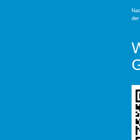
Nac
der
W
G