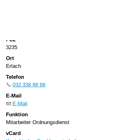
Vorlesen
Vorlesen starten
Strasse
Vorlesen pausieren
Amthausgasse 10
Stoppen
PLZ
3235
Ort
Erlach
Telefon
032 338 88 88
E-Mail
E-Mail
Funktion
Mitarbeiter Ordnungsdienst
vCard