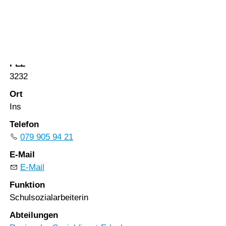
Vorlesen
Vorlesen starten
Strasse
Vorlesen pausieren
Bahnhofstrasse 87
Stoppen
PLZ
3232
Ort
Ins
Telefon
079 905 94 21
E-Mail
E-Mail
Funktion
Schulsozialarbeiterin
Abteilungen