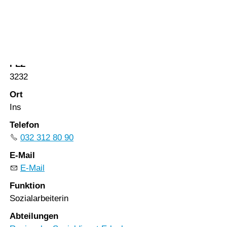
Vorlesen
Vorlesen starten
Strasse
Vorlesen pausieren
Bahnhofstrasse 87
Stoppen
PLZ
3232
Ort
Ins
Telefon
032 312 80 90
E-Mail
E-Mail
Funktion
Sozialarbeiterin
Abteilungen