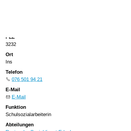
Vorlesen
Vorlesen starten
Strasse
Vorlesen pausieren
Bahnhofstrasse 87
Stoppen
PLZ
3232
Ort
Ins
Telefon
076 501 94 21
E-Mail
E-Mail
Funktion
Schulsozialarbeiterin
Abteilungen