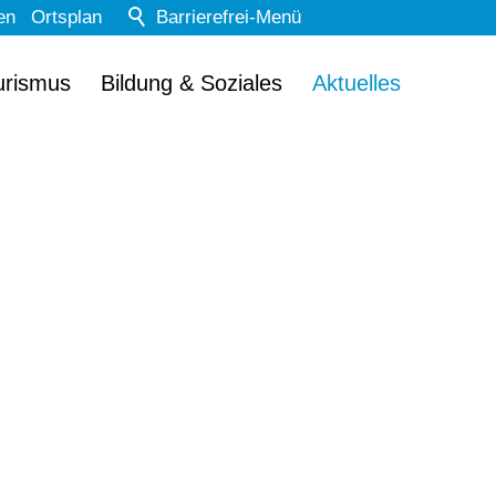
en
Ortsplan
Barrierefrei-Menü
Powered by Weblication® CMS
urismus
Bildung & Soziales
Aktuelles
Schrift
Normal
Groß
Sehr groß
Kontrast
Normal
Stark
Dunkelmodus
Aus
Ein
Bilder
Anzeigen
Ausblenden
Animationen
Erlauben
Stoppen
Leichte Sprache
Aus
Ein