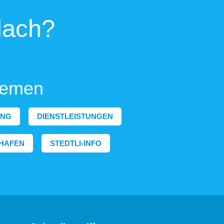
lach?
hemen
ING
DIENSTLEISTUNGEN
HAFEN
STEDTLI-INFO