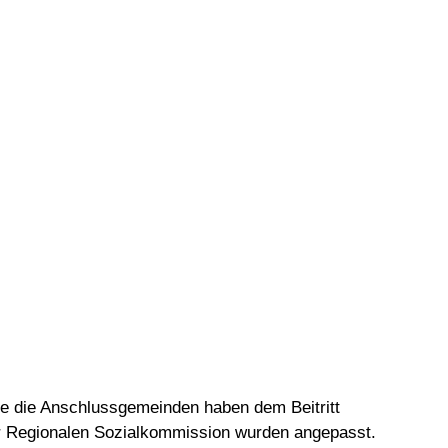
Vorlesen
Vorlesen starten
Vorlesen pausieren
Stoppen
ie die Anschlussgemeinden haben dem Beitritt
r Regionalen Sozialkommission wurden angepasst.