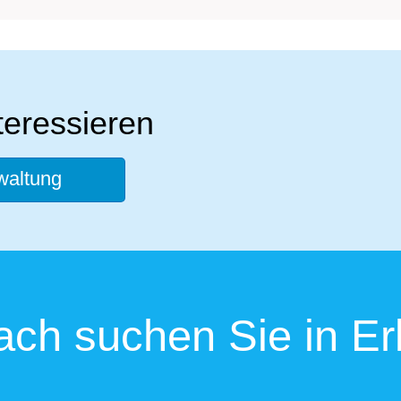
teressieren
waltung
ch suchen Sie in Er