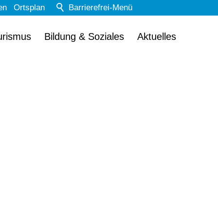
en
Ortsplan
Barrierefrei-Menü
Powered by Weblication® CMS
urismus
Bildung & Soziales
Aktuelles
Schrift
Normal
Groß
Sehr groß
Kontrast
Normal
Stark
Dunkelmodus
Aus
Ein
Bilder
Anzeigen
Ausblenden
Animationen
Erlauben
Stoppen
Leichte Sprache
Aus
Ein