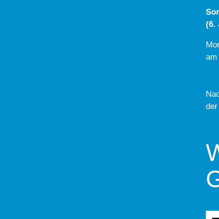
So
(6.
Mon
am 
Nac
der
W
G