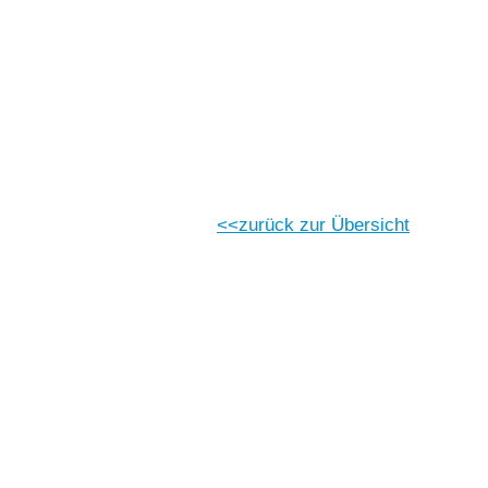
Vorlesen
Vorlesen starten
Vorlesen pausieren
Stoppen
zurück zur Übersicht