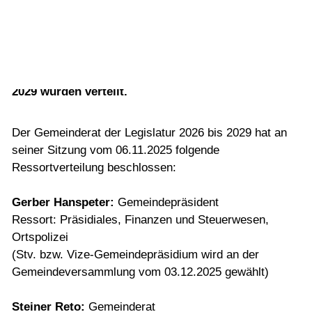
2029
Vorlesen
Vorlesen starten
07.11.2025
Vorlesen pausieren
Die Ressorts der Gemeinderatslegislatur 2026 -
Stoppen
2029 wurden verteilt.
Der Gemeinderat der Legislatur 2026 bis 2029 hat an
seiner Sitzung vom 06.11.2025 folgende
Ressortverteilung beschlossen:
Gerber Hanspeter:
Gemeindepräsident
Ressort: Präsidiales, Finanzen und Steuerwesen,
Ortspolizei
(Stv. bzw. Vize-Gemeindepräsidium wird an der
Gemeindeversammlung vom 03.12.2025 gewählt)
Steiner Reto:
Gemeinderat