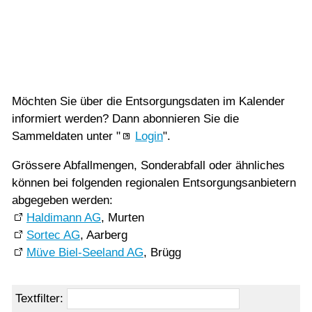
und dessen Kalender sowie der Sammelstellen.
Vorlesen
Vorlesen starten
Entsorgungskalender
Sammelstellen
Vorlesen pausieren
Abfallplan 2026
Stoppen
Möchten Sie über die Entsorgungsdaten im Kalender
informiert werden? Dann abonnieren Sie die
Sammeldaten unter "
Login
".
Grössere Abfallmengen, Sonderabfall oder ähnliches
können bei folgenden regionalen Entsorgungsanbietern
abgegeben werden:
Haldimann AG
, Murten
Sortec AG
, Aarberg
Müve Biel-Seeland AG
, Brügg
Textfilter: