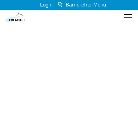
Login
Barrierefrei-Menü
Powered by Weblication® CMS
Schrift
Normal
Groß
Sehr groß
Kontrast
Normal
Stark
Dunkelmodus
Aus
Ein
Bilder
Anzeigen
Ausblenden
Animationen
Erlauben
Stoppen
Entsorgung
Leichte Sprache
Aus
Ein
Hier finden Sie Informationen zum Thema Entsorgung