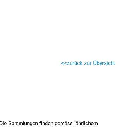
Vorlesen
Vorlesen starten
Vorlesen pausieren
Stoppen
zurück zur Übersicht
. Die Sammlungen finden gemäss jährlichem
.