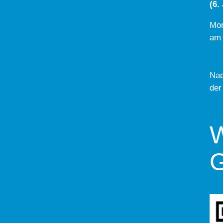
(6.
Mon
am 
Nac
der
W
G