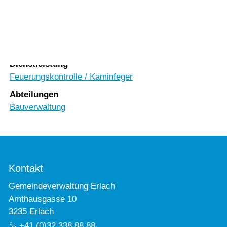
Vorlesen
Vorlesen starten
Rubrik
Vorlesen pausieren
Umwelt & Bauen
Stoppen
Dienstleistung
Feuerungskontrolle / Kaminfeger
Abteilungen
Bauverwaltung
Kontakt
Gemeindeverwaltung Erlach
Amthausgasse 10
3235 Erlach
+41 (0)32 338 88 88