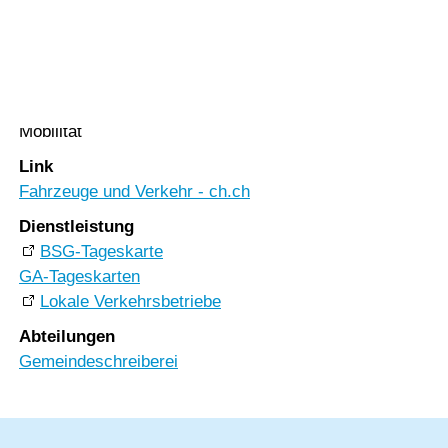
Vorlesen
öffentlicher Verkehr
Vorlesen starten
Vorlesen pausieren
Rubrik
Stoppen
Mobilität
Link
Fahrzeuge und Verkehr - ch.ch
Dienstleistung
BSG-Tageskarte
GA-Tageskarten
Lokale Verkehrsbetriebe
Abteilungen
Gemeindeschreiberei