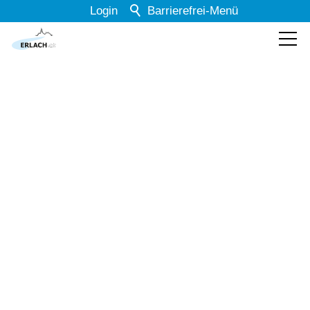
Login
Barrierefrei-Menü
Powered by Weblication® CMS
Schrift
Normal
Groß
Sehr groß
Kontrast
Normal
Stark
Dunkelmodus
Aus
Ein
Bilder
Anzeigen
Ausblenden
Animationen
Erlauben
Stoppen
zurück zur Übersicht
Leichte Sprache
Aus
Ein
Schiene und