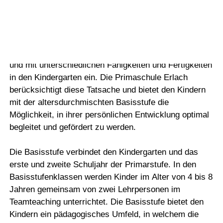
Vorlesen
Primarschule Erlach
Vorlesen starten
Vorlesen pausieren
Die Kinder treten als eigenständige Persönlichkeiten
Stoppen
und mit unterschiedlichen Fähigkeiten und Fertigkeiten
in den Kindergarten ein. Die Primaschule Erlach
berücksichtigt diese Tatsache und bietet den Kindern
mit der altersdurchmischten Basisstufe die
Möglichkeit, in ihrer persönlichen Entwicklung optimal
begleitet und gefördert zu werden.
Die Basisstufe verbindet den Kindergarten und das
erste und zweite Schuljahr der Primarstufe. In den
Basisstufenklassen werden Kinder im Alter von 4 bis 8
Jahren gemeinsam von zwei Lehrpersonen im
Teamteaching unterrichtet. Die Basisstufe bietet den
Kindern ein pädagogisches Umfeld, in welchem die