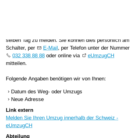
Vorlesen
Gemeinde
Vorlesen starten
Vorlesen pausieren
Ein Weg- oder Umzug ist der Gemeindeverwaltung am
Stoppen
selben Tag zu melden. Sie können dies persönlich am
Schalter, per
E-Mail
, per Telefon unter der Nummer
032 338 88 88
oder online via
eUmzugCH
mitteilen.
Folgende Angaben benötigen wir von Ihnen:
Datum des Weg- oder Umzugs
Neue Adresse
Link extern
Melden Sie Ihren Umzug innerhalb der Schweiz -
eUmzugCH
Abteilung