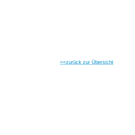
Vorlesen
Vorlesen starten
Vorlesen pausieren
Stoppen
zurück zur Übersicht