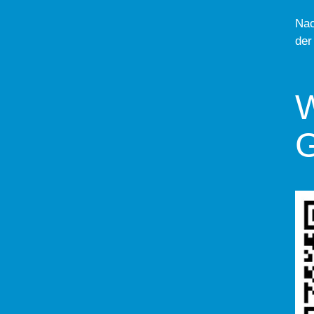
Nac
der
W
G