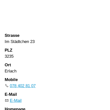
Vorlesen
Ferienbetreuung Erlach
Vorlesen starten
- Ins
Vorlesen pausieren
Stoppen
Strasse
Im Städtchen 23
PLZ
3235
Ort
Erlach
Mobile
078 402 81 07
E-Mail
E-Mail
Homepage