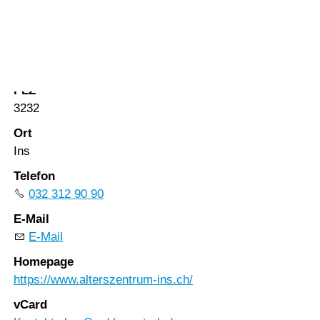
Vorlesen
Vorlesen starten
Strasse
Vorlesen pausieren
Im Gostel 2 & 5
Stoppen
PLZ
3232
Ort
Ins
Telefon
032 312 90 90
E-Mail
E-Mail
Homepage
https://www.alterszentrum-ins.ch/
vCard