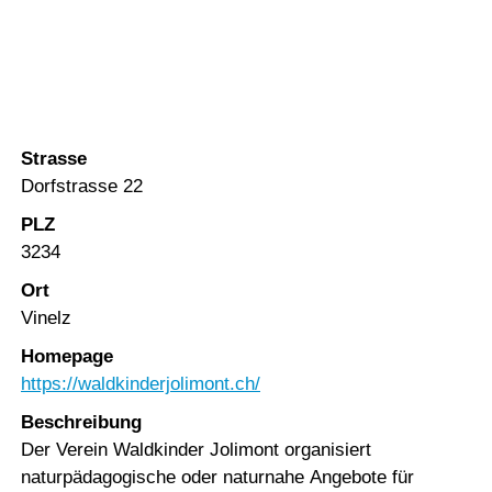
Vorlesen
Kinderangebote Verein
Vorlesen starten
Waldkinder Jolimont
Vorlesen pausieren
Stoppen
Strasse
Dorfstrasse 22
PLZ
3234
Ort
Vinelz
Homepage
https://waldkinderjolimont.ch/
Beschreibung
Der Verein Waldkinder Jolimont organisiert
naturpädagogische oder naturnahe Angebote für