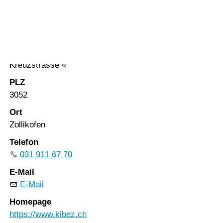
Vorlesen
Region Erlach
Vorlesen starten
Vorlesen pausieren
Strasse
Stoppen
Kreuzstrasse 4
PLZ
3052
Ort
Zollikofen
Telefon
031 911 67 70
E-Mail
E-Mail
Homepage
https://www.kibez.ch