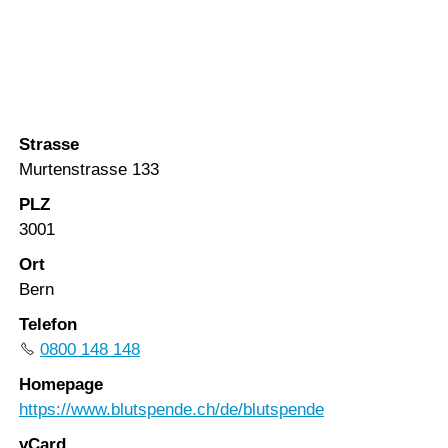
Vorlesen
Blutspende SRK AG
Vorlesen starten
(Bern)
Vorlesen pausieren
Stoppen
Strasse
Murtenstrasse 133
PLZ
3001
Ort
Bern
Telefon
0800 148 148
Homepage
https://www.blutspende.ch/de/blutspende
vCard