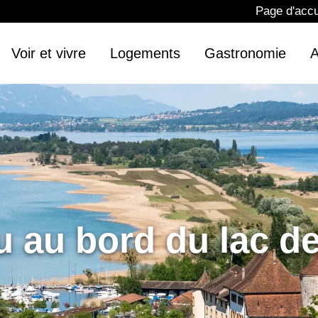
Page d'accu
Voir et vivre
Logements
Gastronomie
A
u au bord du lac d