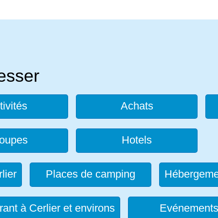
resser
tivités
Achats
oupes
Hotels
lier
Places de camping
Hébergeme
ant à Cerlier et environs
Evénement