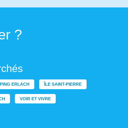
er ?
rchés
PING ERLACH
ÎLE SAINT-PIERRE
CH
VOIR ET VIVRE