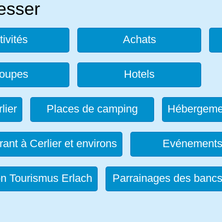
resser
tivités
Achats
oupes
Hotels
lier
Places de camping
Hébergeme
ant à Cerlier et environs
Evénement
on Tourismus Erlach
Parrainages des banc