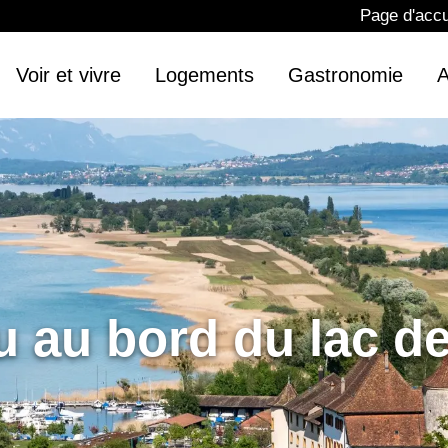
Page d'accu
Voir et vivre
Logements
Gastronomie
A
u au bord du lac d