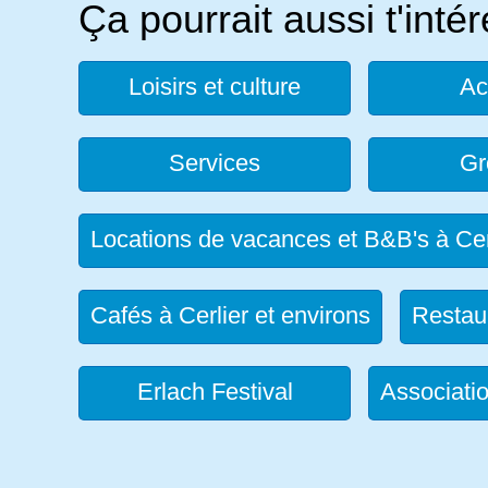
Ça pourrait aussi t'inté
Loisirs et culture
Ac
Services
Gr
Locations de vacances et B&B's à Cer
Cafés à Cerlier et environs
Restaur
Erlach Festival
Associati