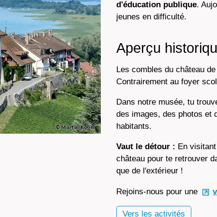
d'éducation publique
. Auj
jeunes en difficulté.
Aperçu historiq
Les combles du château de 
Contrairement au foyer scola
Dans notre musée, tu trou
des images, des photos et d
habitants.
Vaut le détour :
En visitant
château pour te retrouver da
que de l'extérieur !
Rejoins-nous pour une
v
Vers les activités