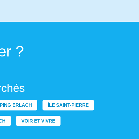
er ?
rchés
PING ERLACH
ÎLE SAINT-PIERRE
CH
VOIR ET VIVRE