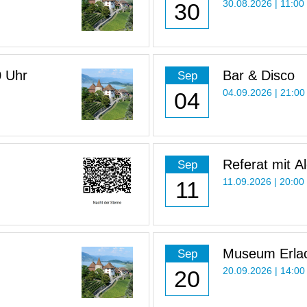
30
30.08.2026 | 11:00
0 Uhr
Bar & Disco
Sep
04
04.09.2026 | 21:00
Referat mit Al
Sep
die Arbeit als
11
11.09.2026 | 20:00
Museum Erlac
Sep
Uhr
20
20.09.2026 | 14:00