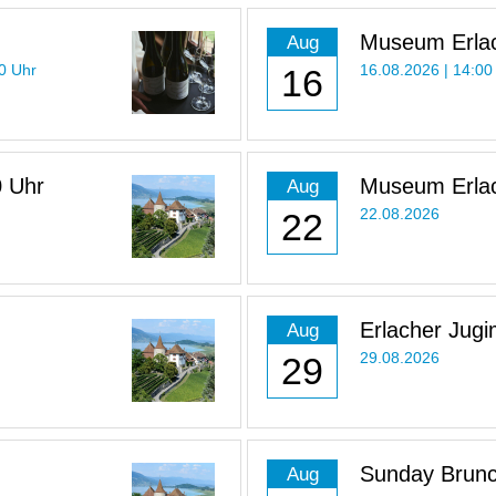
Museum Erlac
Aug
Uhr
30 Uhr
16
16.08.2026 | 14:00
0 Uhr
Museum Erlac
Aug
22
22.08.2026
Erlacher Jugi
Aug
29
29.08.2026
Sunday Brun
Aug