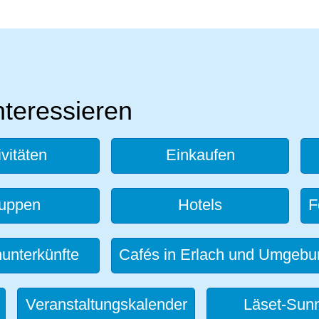
nteressieren
ivitäten
Einkaufen
uppen
Hotels
F
unterkünfte
Cafés in Erlach und Umgebu
Veranstaltungskalender
Läset-Sunn