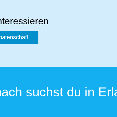
nteressieren
patenschaft
ach suchst du in Erl