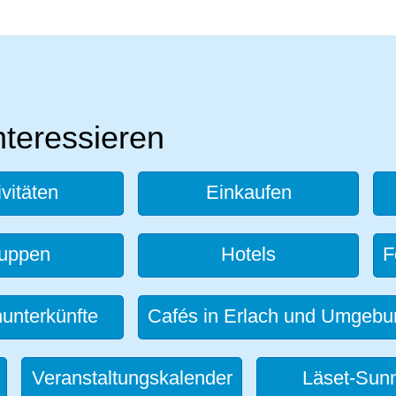
nteressieren
ivitäten
Einkaufen
uppen
Hotels
F
unterkünfte
Cafés in Erlach und Umgebu
Veranstaltungskalender
Läset-Sunn