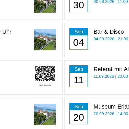
30
30.08.2026 | 11:00
0 Uhr
Bar & Disco
Sep
04
04.09.2026 | 21:00
Referat mit Al
Sep
die Arbeit als
11
11.09.2026 | 20:00
Museum Erlac
Sep
Uhr
20
20.09.2026 | 14:00