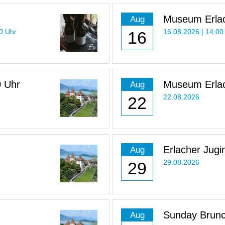
Museum Erlac
Aug
Uhr
30 Uhr
16
16.08.2026 | 14:00
0 Uhr
Museum Erlac
Aug
22
22.08.2026
Erlacher Jugi
Aug
29
29.08.2026
Sunday Brun
Aug