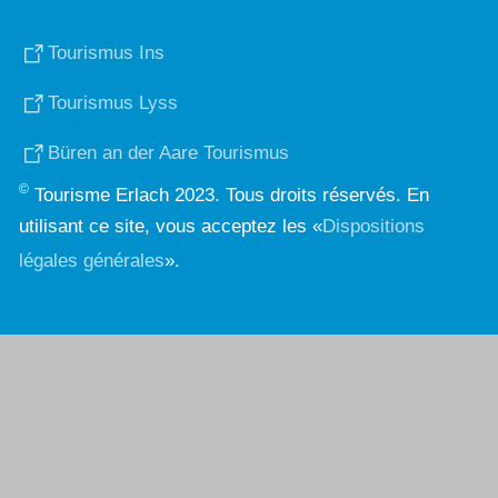
Tourismus Ins
Tourismus Lyss
Büren an der Aare Tourismus
©
Tourisme Erlach 2023. Tous droits réservés. En
utilisant ce site, vous acceptez les «
Dispositions
légales générales
».