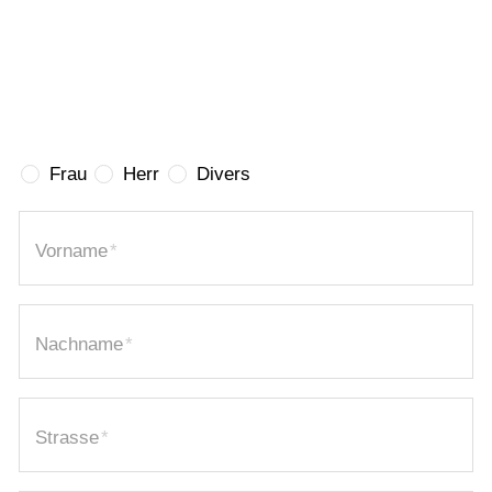
Vorlesen
Vorlesen starten
Persönliche Angaben
Vorlesen pausieren
Stoppen
Anrede
Frau
Herr
Divers
Vorname
*
Nachname
*
Strasse
*