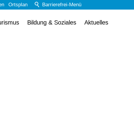
en
Ortsplan
Barrierefrei-Menü
Powered by Weblication® CMS
urismus
Bildung & Soziales
Aktuelles
Schrift
Normal
Groß
Sehr groß
Kontrast
Normal
Stark
Dunkelmodus
Aus
Ein
Bilder
Anzeigen
Ausblenden
Animationen
Erlauben
Stoppen
Leichte Sprache
Aus
Ein