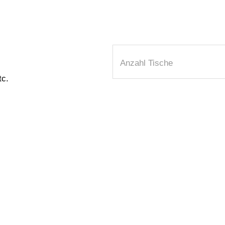
Anzahl Tische
tc.
*
*
*
*