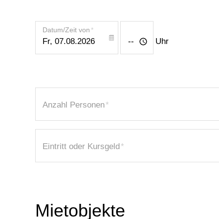
Datum/Zeit von
*
Uhr
Anzahl Personen
*
Eintritt oder Kursgeld
*
Mietobjekte