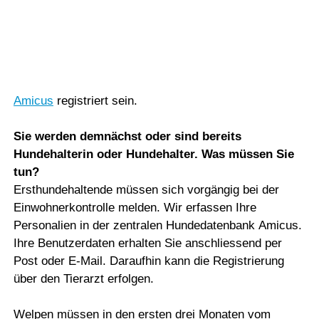
Vorlesen
Vorlesen starten
Registrierungspflicht
Vorlesen pausieren
Alle in der Schweiz wohnhaften Hundehaltenden
Stoppen
müssen in der nationalen Hundedatenbank
Amicus
registriert sein.
Si
e werden demnächst oder sind bereits
Hundehalterin oder Hundehalter. Was müssen Sie
tun?
Ersthundehaltende müssen sich vorgängig bei der
Einwohnerkontrolle melden. Wir erfassen Ihre
Personalien in der zentralen Hundedatenbank Amicus.
Ihre Benutzerdaten erhalten Sie anschliessend per
Post oder E-Mail. Daraufhin kann die Registrierung
über den Tierarzt erfolgen.
Welpen müssen in den ersten drei Monaten vom