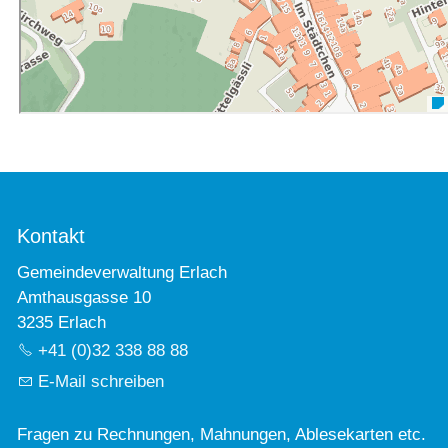
Kontakt
Gemeindeverwaltung Erlach
Amthausgasse 10
3235 Erlach
+41 (0)32 338 88 88
E-Mail schreiben
Fragen zu Rechnungen, Mahnungen, Ablesekarten etc.