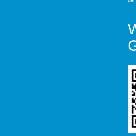
der
W
G