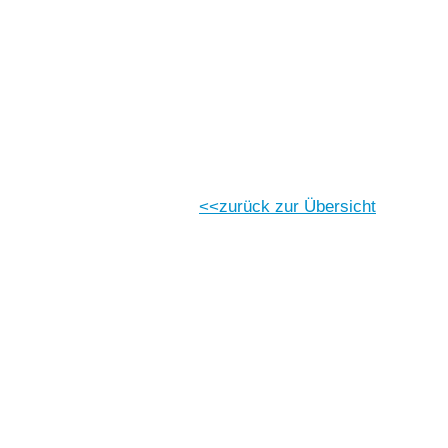
Vorlesen
Vorlesen starten
Vorlesen pausieren
Stoppen
zurück zur Übersicht