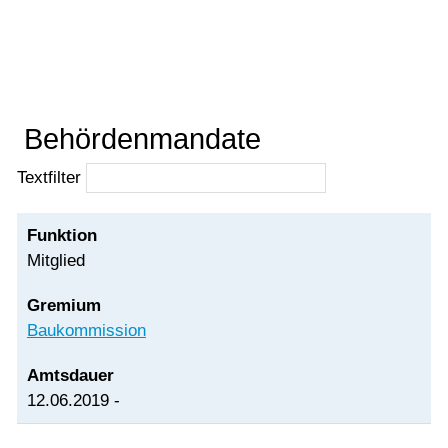
Reto Wegmüller
Vorlesen
Vorlesen starten
Vorlesen pausieren
Stoppen
Behördenmandate
Textfilter
Mitglied
Baukommission
12.06.2019 -