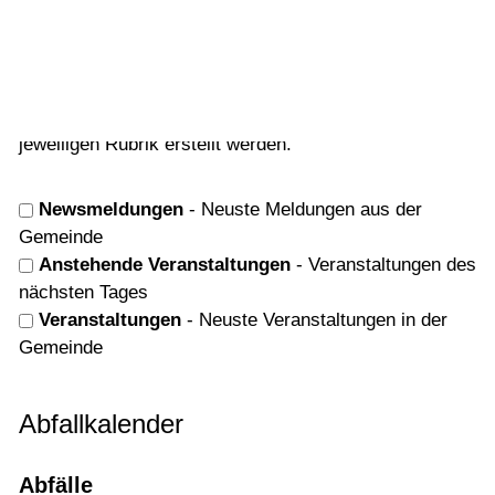
Vorlesen
Hier haben Sie die Möglichkeit, sich für neue Einträge
Vorlesen starten
auf dieser Webseite anzumelden. Sie werden über die
Vorlesen pausieren
abonnierten Dienste automatisch über die hinterlegte
E-Mailadresse informiert, wenn neue Einträge in der
Stoppen
jeweiligen Rubrik erstellt werden.
Newsmeldungen
- Neuste Meldungen aus der
Gemeinde
Anstehende Veranstaltungen
- Veranstaltungen des
nächsten Tages
Veranstaltungen
- Neuste Veranstaltungen in der
Gemeinde
Abfallkalender
Abfälle