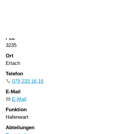
Vorlesen
Vorlesen starten
Strasse
Vorlesen pausieren
Stadtgraben 26
Stoppen
PLZ
3235
Ort
Erlach
Telefon
079 233 16 16
E-Mail
E-Mail
Funktion
Hafenwart
Abteilungen