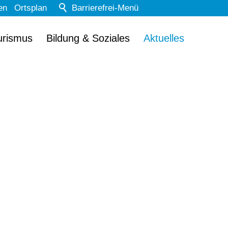
en
Ortsplan
Barrierefrei-Menü
Powered by Weblication® CMS
urismus
Bildung & Soziales
Aktuelles
Schrift
Normal
Groß
Sehr groß
Kontrast
Normal
Stark
Dunkelmodus
Aus
Ein
Bilder
Anzeigen
Ausblenden
Animationen
Erlauben
Stoppen
Leichte Sprache
Aus
Ein