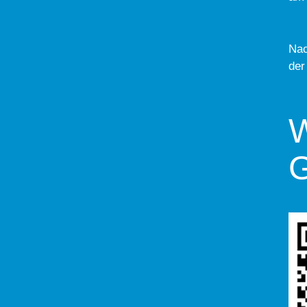
Nac
der
W
G