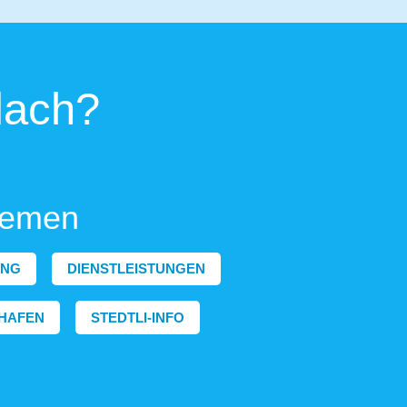
lach?
hemen
ING
DIENSTLEISTUNGEN
HAFEN
STEDTLI-INFO