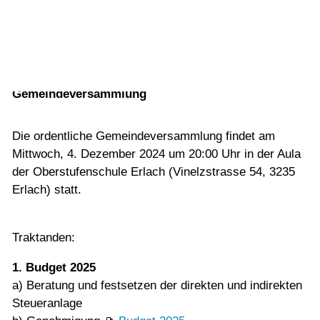
2024
Vorlesen
Vorlesen starten
31.10.2024
Vorlesen pausieren
Traktanden und Unterlagen zur
Stoppen
Gemeindeversammlung
Die ordentliche Gemeindeversammlung findet am
Mittwoch, 4. Dezember 2024 um 20:00 Uhr in der Aula
der Oberstufenschule Erlach (Vinelzstrasse 54, 3235
Erlach) statt.
Traktanden:
1. Budget 2025
a) Beratung und festsetzen der direkten und indirekten
Steueranlage