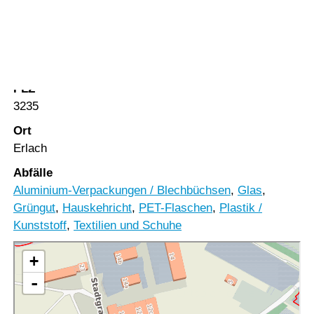
Vorlesen
Vorlesen starten
Strasse
Vorlesen pausieren
Heidenweg
Stoppen
PLZ
3235
Ort
Erlach
Abfälle
Aluminium-Verpackungen / Blechbüchsen
,
Glas
,
Grüngut
,
Hauskehricht
,
PET-Flaschen
,
Plastik /
Kunststoff
,
Textilien und Schuhe