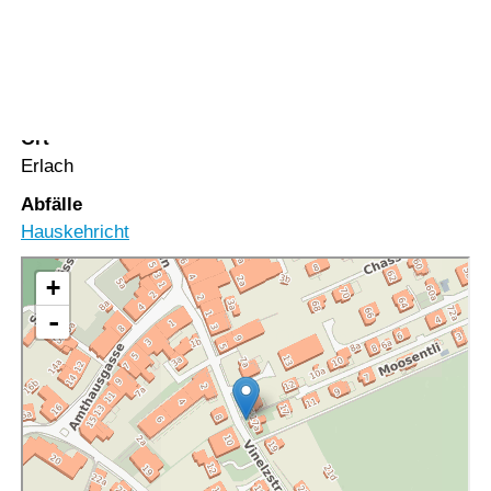
Vorlesen
Vorlesen starten
PLZ
Vorlesen pausieren
3235
Stoppen
Ort
Erlach
Abfälle
Hauskehricht